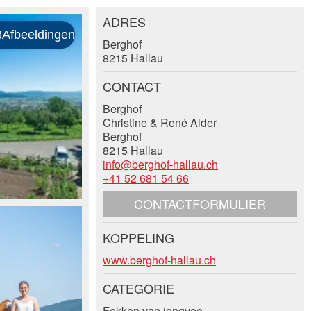
ADRES
Berghof
8215 Hallau
CONTACT
Berghof
Christine & René Alder
Berghof
8215 Hallau
info@berghof-hallau.ch
+41 52 681 54 66
CONTACTFORMULIER
KOPPELING
www.berghof-hallau.ch
CATEGORIE
Fokken van jongvee