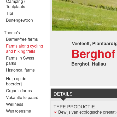
Camping /
Tentplaats
Tipi
Buitengewoon
Thema's
Barrier-free farms
Veeteelt, Plantaardi
Farms along cycling
Berghof
and hiking trails
Farms in Swiss
parks
Berghof, Hallau
Historical farms
Hulp op de
boerderij
Organic farms
DETAILS
Vakantie te paard
Wellness
TYPE PRODUCTIE
Wijn toerisme
Bewijs van ecologische prestat