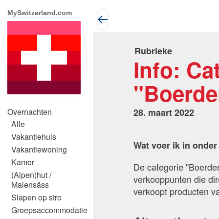
MySwitzerland.com
Rubrieke
Info: Ca
"Boerder
28. maart 2022
Overnachten
Alle
Vakantiehuis
Wat voer ik in onder
Vakantiewoning
Kamer
De categorie "Boerder
(Alpen)hut /
verkooppunten die dir
Maiensäss
verkoopt producten v
Slapen op stro
Groepsaccommodatie