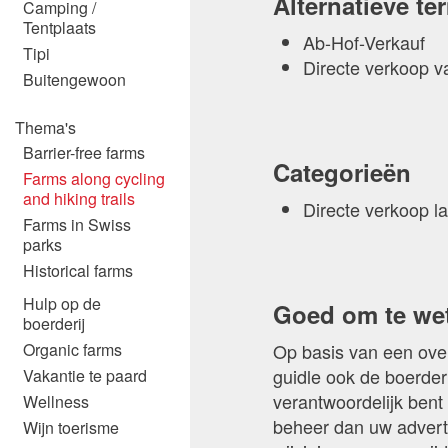
Alternatieve t
Camping /
Tentplaats
Ab-Hof-Verkauf
Tipi
Directe verkoop v
Buitengewoon
Thema's
Barrier-free farms
Categorieën
Farms along cycling
and hiking trails
Directe verkoop 
Farms in Swiss
parks
Historical farms
Hulp op de
Goed om te we
boerderij
Op basis van een ove
Organic farms
guidle ook de boerder
Vakantie te paard
verantwoordelijk bent 
Wellness
beheer dan uw advert
Wijn toerisme