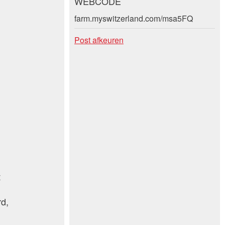
WEBCODE
farm.myswitzerland.com/msa5FQ
Post afkeuren
t
rd,