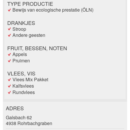
TYPE PRODUCTIE
Bewijs van ecologische prestatie (ÖLN)
DRANKJES
Stroop
Andere geesten
FRUIT, BESSEN, NOTEN
Appels
Pruimen
VLEES, VIS
Vlees Mix Pakket
Kalfsvlees
Rundvlees
ADRES
Post afkeuren
Galsbach 62
Beveel deze advertentie aan bij vrienden.
4938 Rohrbachgraben
Reservering
Uw feedback wordt zeer gewaardeerd!