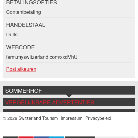
BETALINGSOPTIES
Contantbetaling
Adresse
* Invoer vereist
E-mail *:
HANDELSTAAL
BERICHT SCHRIJVEN
Duits
Sluiten
WEBCODE
Telefoon *:
farm.myswitzerland.com/xxdVhU
Post afkeuren
Bericht:
SOMMERHOF
* Verplicht veld
Nachricht
VERGELIJKBARE ADVERTENTIES
SLUITEN
© 2026 Switzerland Tourism
Impressum
Privacybeleid
AANMELDEN