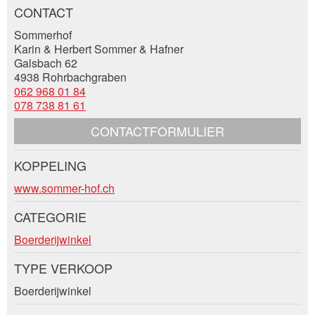
CONTACT
Evenement datum *:
Sommerhof
Algemene feedback
Karin & Herbert Sommer & Hafner
*:
Vermelding niet langer geldig
Galsbach 62
Onvolledige vermelding
4938 Rohrbachgraben
062 968 01 84
Voornaam / Achternaam *:
078 738 81 61
CONTACTFORMULIER
Bedrijf / organisatie:
KOPPELING
* Invoer vereist
Contact
www.sommer-hof.ch
Toevoeging aan adres:
CATEGORIE
Sluiten
Boerderijwinkel
Nachricht
Straat en nr. *:
TYPE VERKOOP
Boerderijwinkel
Postcode / Plaats *: