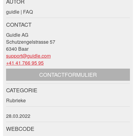
AUTOR
Post afkeuren
guidle | FAQ
Beveel deze advertentie aan bij vrienden.
Uw feedback wordt zeer gewaardeerd!
CONTACT
Guidle AG
Algemene feedback
Schutzengelstrasse 57
Vermelding niet langer geldig
6340 Baar
Onvolledige vermelding
support@guidle.com
+41 41 766 95 95
CONTACTFORMULIER
CATEGORIE
Contact
* Invoer vereist
Rubrieke
28.03.2022
Sluiten
WEBCODE
Nachricht