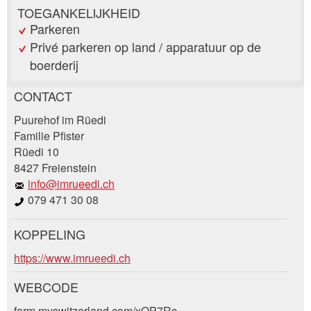
TOEGANKELIJKHEID
Parkeren
Privé parkeren op land / apparatuur op de
boerderij
CONTACT
Post afkeuren
Puurehof im Rüedi
Beveel deze advertentie aan bij vrienden.
Familie Pfister
Rüedi 10
Uw feedback wordt zeer gewaardeerd!
8427 Freienstein
info@imrueedi.ch
Algemene feedback
079 471 30 08
Vermelding niet langer geldig
Onvolledige vermelding
KOPPELING
Boekingsaanvraag
https://www.imrueedi.ch
WEBCODE
Aankomst *
farm.myswitzerland.com/xQP7Rc