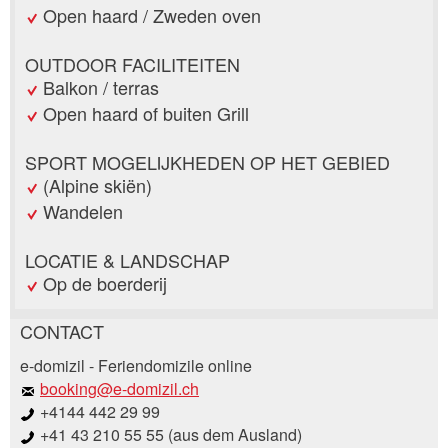
Open haard / Zweden oven
OUTDOOR FACILITEITEN
Balkon / terras
Open haard of buiten Grill
SPORT MOGELIJKHEDEN OP HET GEBIED
(Alpine skiën)
Wandelen
LOCATIE & LANDSCHAP
Op de boerderij
CONTACT
Post afkeuren
e-domizil - Feriendomizile online
Beveel deze advertentie aan bij vrienden.
booking@e-domizil.ch
+4144 442 29 99
Uw feedback wordt zeer gewaardeerd!
+41 43 210 55 55 (aus dem Ausland)