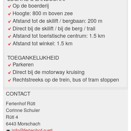
Op de boerderij
Hoogte: 800 m boven zee
Afstand tot de skilift / bergbaan: 200 m
Direct bij de skilift / bij de berg / trail
Afstand tot toeristische centrum: 1.5 km
Afstand tot winkel: 1.5 km
TOEGANKELIJKHEID
Parkeren
Direct bij de motorway kruising
Rechtstreeks op de trein, bus of tram stoppen
CONTACT
Post afkeuren
Ferienhof Rüti
Beveel deze advertentie aan bij vrienden.
Corinne Schuler
Rüti 4
Uw feedback wordt zeer gewaardeerd!
6443 Morschach
info@ferienhof-rueti