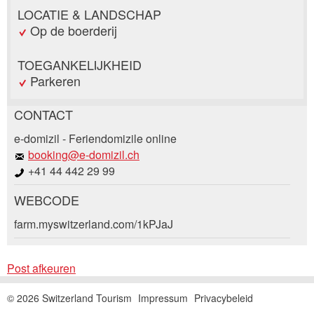
LOCATIE & LANDSCHAP
Op de boerderij
TOEGANKELIJKHEID
Parkeren
CONTACT
Post afkeuren
e-domizil - Feriendomizile online
Beveel deze advertentie aan bij vrienden.
booking@e-domizil.ch
+41 44 442 29 99
Uw feedback wordt zeer gewaardeerd!
WEBCODE
Algemene feedback
Boekingsaanvraag
farm.myswitzerland.com/1kPJaJ
Vermelding niet langer geldig
Onvolledige vermelding
Aankomst *
Post afkeuren
Open
calenda
© 2026 Switzerland Tourism
Impressum
Privacybeleid
AUGUSTUS
2026