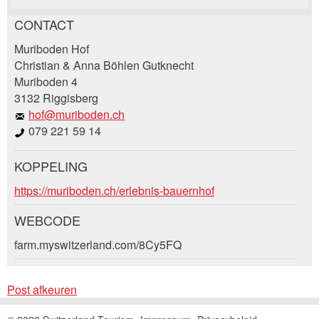
CONTACT
Post afkeuren
Muriboden Hof
Beveel deze advertentie aan bij vrienden.
Christian & Anna Böhlen Gutknecht
Muriboden 4
Uw feedback wordt zeer gewaardeerd!
3132 Riggisberg
hof@muriboden.ch
Algemene feedback
079 221 59 14
Vermelding niet langer geldig
Onvolledige vermelding
KOPPELING
Boekingsaanvraag
https://muriboden.ch/erlebnis-bauernhof
WEBCODE
Aankomst *
farm.myswitzerland.com/8Cy5FQ
Open
* Invoer vereist
calenda
AUGUSTUS
2026
Open
Post afkeuren
ma
di
wo
do
vr
za
zo
calenda
AUGUSTUS
2026