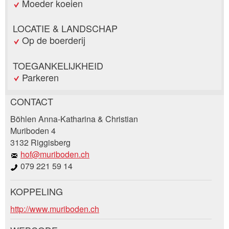
Moeder koeien
LOCATIE & LANDSCHAP
Op de boerderij
TOEGANKELIJKHEID
Parkeren
CONTACT
Post afkeuren
Böhlen Anna-Katharina & Christian
Beveel deze advertentie aan bij vrienden.
Muriboden 4
3132 Riggisberg
Uw feedback wordt zeer gewaardeerd!
hof@muriboden.ch
079 221 59 14
Algemene feedback
Vermelding niet langer geldig
KOPPELING
Onvolledige vermelding
Boekingsaanvraag
http://www.muriboden.ch