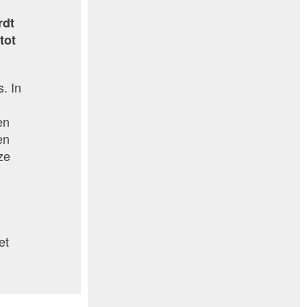
rdt
tot
. In
en
en
ze
et