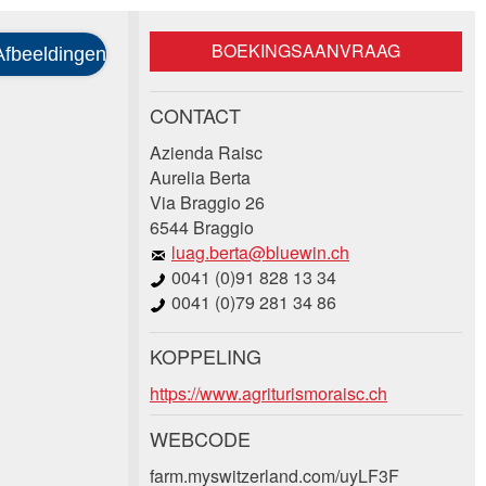
BOEKINGSAANVRAAG
CONTACT
Azienda Raisc
Aurelia Berta
Via Braggio 26
6544 Braggio
luag.berta@bluewin.ch
0041 (0)91 828 13 34
0041 (0)79 281 34 86
KOPPELING
https://www.agriturismoraisc.ch
WEBCODE
farm.myswitzerland.com/uyLF3F