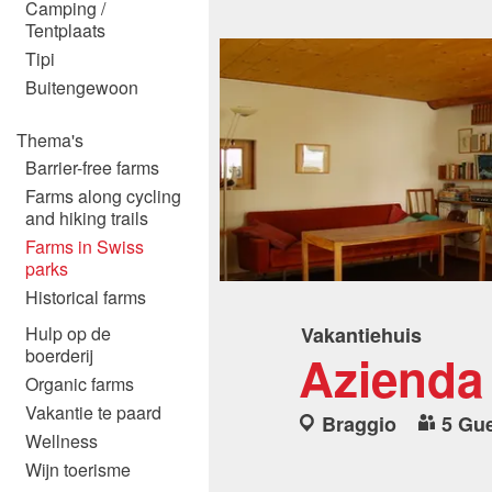
Camping /
Tentplaats
Tipi
Buitengewoon
Thema's
Barrier-free farms
Farms along cycling
and hiking trails
Farms in Swiss
parks
Historical farms
Hulp op de
Vakantiehuis
Azienda
boerderij
Organic farms
Vakantie te paard
Braggio
5 Gu
Wellness
Wijn toerisme