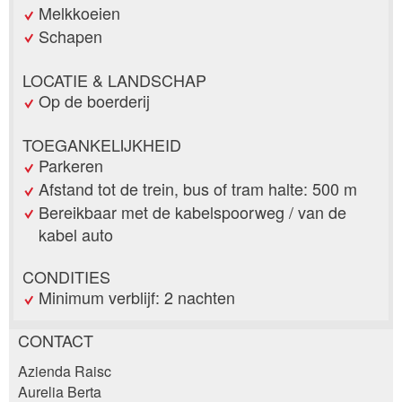
Melkkoeien
Schapen
LOCATIE & LANDSCHAP
Op de boerderij
TOEGANKELIJKHEID
Parkeren
Afstand tot de trein, bus of tram halte: 500 m
Bereikbaar met de kabelspoorweg / van de
kabel auto
CONDITIES
Minimum verblijf: 2 nachten
CONTACT
Post afkeuren
Azienda Raisc
Beveel deze advertentie aan bij vrienden.
Aurelia Berta