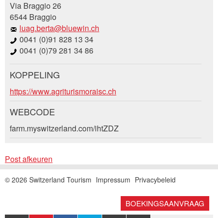
Via Braggio 26
Uw feedback wordt zeer gewaardeerd!
6544 Braggio
luag.berta@bluewin.ch
Algemene feedback
0041 (0)91 828 13 34
Vermelding niet langer geldig
0041 (0)79 281 34 86
Onvolledige vermelding
KOPPELING
Boekingsaanvraag
https://www.agriturismoraisc.ch
WEBCODE
Aankomst *
farm.myswitzerland.com/ihtZDZ
* Invoer vereist
Open
calenda
AUGUSTUS
2026
Open
Post afkeuren
ma
di
wo
do
vr
za
zo
calenda
AUGUSTUS
2026
Sluiten
© 2026 Switzerland Tourism
Impressum
Privacybeleid
Nachricht
ma
27
28
di
wo
29
30
do
31
vr
za
1
zo
2
BOEKINGSAANVRAAG
27
28
29
30
31
1
2
3
4
5
6
7
8
9