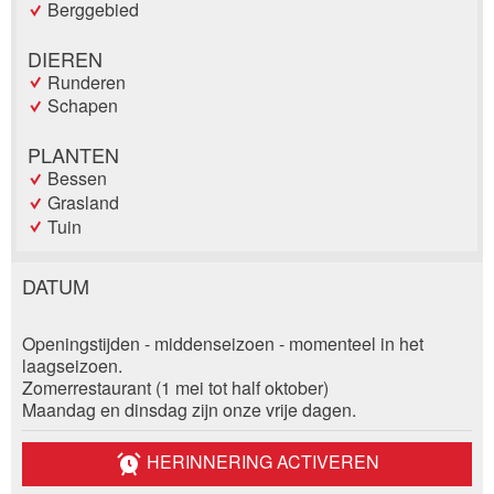
Berggebied
DIEREN
Runderen
Schapen
PLANTEN
Bessen
Grasland
Tuin
DATUM
Post afkeuren
Beveel deze advertentie aan bij vrienden.
Openingstijden - middenseizoen - momenteel in het
Reservering
Uw feedback wordt zeer gewaardeerd!
laagseizoen.
Zomerrestaurant (1 mei tot half oktober)
Maandag en dinsdag zijn onze vrije dagen.
Evenement datum *:
Algemene feedback
*:
Vermelding niet langer geldig
HERINNERING ACTIVEREN
Onvolledige vermelding