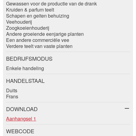
Gewassen voor de productie van de drank
Sluiten
Kruiden & parfum teelt
Telefoon *:
Schapen en geiten behuizing
Veehouderij
Zoogkoeienhouderij
Andere groeiende eenjarige planten
Bericht:
Een andere commerciële vee
Adresse
Verdere teelt van vaste planten
BEDRIJFSMODUS
* Verplicht veld
Enkele handeling
HANDELSTAAL
SLUITEN
Duits
AANMELDEN
Frans
DOWNLOAD
Aanhangsel 1
Nachricht
WEBCODE