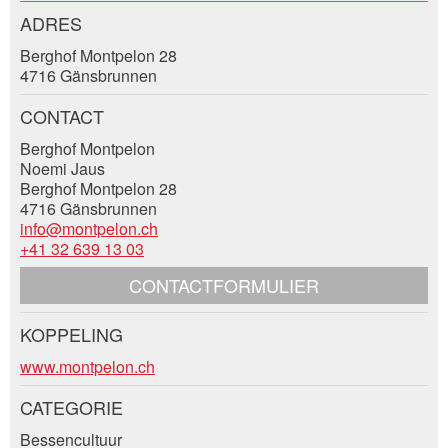
ADRES
Voornaam / Achternaam *:
Berghof Montpelon 28
4716 Gänsbrunnen
Bedrijf / organisatie:
CONTACT
* Invoer vereist
Berghof Montpelon
Noemi Jaus
Toevoeging aan adres:
Berghof Montpelon 28
4716 Gänsbrunnen
Sluiten
info@montpelon.ch
+41 32 639 13 03
Nachricht
Straat en nr. *:
CONTACTFORMULIER
KOPPELING
Postcode / Plaats *:
Contact
www.montpelon.ch
* Invoer vereist
CATEGORIE
E-mail *:
BERICHT SCHRIJVEN
Bessencultuur