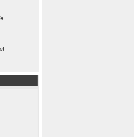
We
et