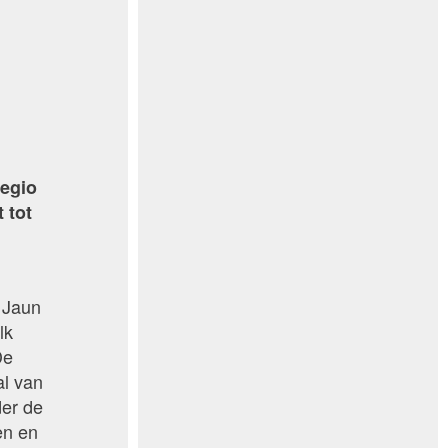
regio
 tot
e Jaun
lk
De
al van
der de
en en