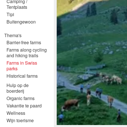
Camping /
Tentplaats
Tipi
Buitengewoon
Thema's
Barrier-free farms
Farms along cycling
and hiking trails
Farms in Swiss
parks
Historical farms
Hulp op de
boerderij
Organic farms
Vakantie te paard
Wellness
Wijn toerisme