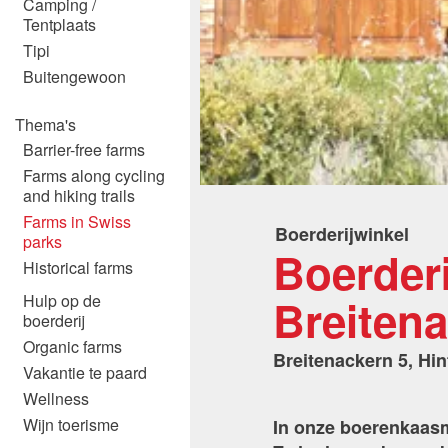
Camping /
Tentplaats
Tipi
Buitengewoon
Thema's
Barrier-free farms
Farms along cycling
and hiking trails
Farms in Swiss
Boerderijwinkel
parks
Boerderi
Historical farms
Breiten
Hulp op de
boerderij
Organic farms
Breitenackern 5, Hin
Vakantie te paard
Wellness
Wijn toerisme
In onze boerenkaasm