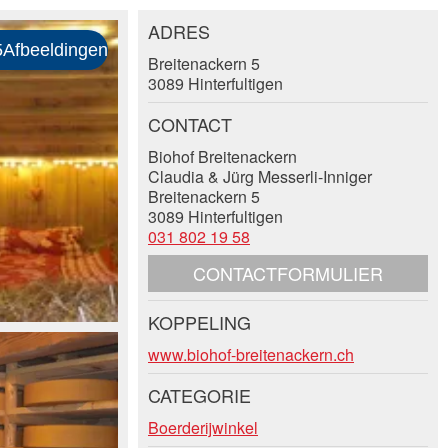
ADRES
Breitenackern 5
3089 Hinterfultigen
CONTACT
Biohof Breitenackern
Claudia & Jürg Messerli-Inniger
Breitenackern 5
3089 Hinterfultigen
031 802 19 58
CONTACTFORMULIER
KOPPELING
www.biohof-breitenackern.ch
CATEGORIE
Boerderijwinkel