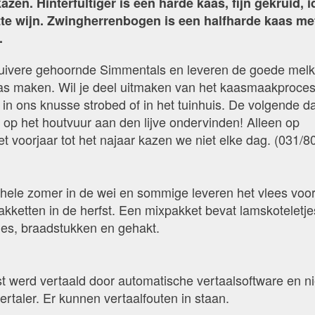
en. Hinterfultiger is een harde kaas, fijn gekruid, i
itte wijn. Zwingherrenbogen is een halfharde kaas me
.
zuivere gehoornde Simmentals en leveren de goede mel
s maken. Wil je deel uitmaken van het kaasmaakproce
in ons knusse strobed of in het tuinhuis. De volgende d
op het houtvuur aan den lijve ondervinden! Alleen op
t voorjaar tot het najaar kazen we niet elke dag. (031/8
ele zomer in de wei en sommige leveren het vlees voor 
kketten in de herfst. Een mixpakket bevat lamskoteletje
jes, braadstukken en gehakt.
 werd vertaald door automatische vertaalsoftware en ni
ertaler. Er kunnen vertaalfouten in staan.