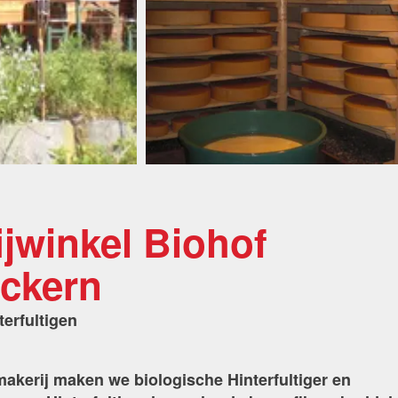
jwinkel Biohof
ackern
terfultigen
akerij maken we biologische Hinterfultiger en