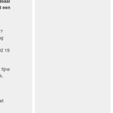
deaal
t een
k
s?
ag
02 19
fijne
s,
et