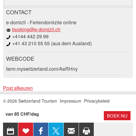
CONTACT
Post afkeuren
e-domizil - Feriendomizile online
Beveel deze advertentie aan bij vrienden.
booking@e-domizil.ch
+4144 442 29 99
Uw feedback wordt zeer gewaardeerd!
+41 43 210 55 55 (aus dem Ausland)
Algemene feedback
WEBCODE
Vermelding niet langer geldig
Boekingsaanvraag
Onvolledige vermelding
farm.myswitzerland.com/AeRHny
Aankomst *
Post afkeuren
Open
calenda
© 2026 Switzerland Tourism
Impressum
Privacybeleid
AUGUSTUS
2026
Open
ma
di
wo
do
vr
za
zo
* Invoer vereist
van 85 CHF/dag
calenda
BOEK NU
AUGUSTUS
2026
EXPORTEREN
TOEVOEGEN
DELEN OP
DEEL
AANBEVELEN
AFDRUKPAGIN
ma
27
28
di
wo
29
30
do
31
vr
za
1
zo
2
NAAR
AAN
FACEBOOK
OP X
PER E-MAIL