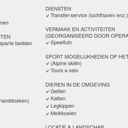
DIENSTEN
Transfer-service (luchthaven enz.)
onen
VERMAAK EN ACTIVITEITEN
(GEORGANISEERD DOOR OPERA
STEN
Speeltuin
aparte bedden
SPORT MOGELIJKHEDEN OP HET
(Alpine skiën)
Tours a velo
DIEREN IN DE OMGEVING
Geiten
Katten
handdoeken)
Legkippen
Melkkoeien
LOCATIE & LANDSCHAP