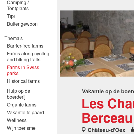
Camping /
Tentplaats
Tipi
Buitengewoon
Thema's
Barrier-free farms
Farms along cycling
and hiking trails
Farms in Swiss
parks
Historical farms
Hulp op de
Vakantie op de boerd
Les Cha
boerderij
Organic farms
Berceau:
Vakantie te paard
Wellness
Wijn toerisme
Château-d'Oex