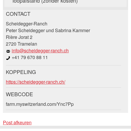
loopafstand (zonder kosten)
CONTACT
Post afkeuren
Scheidegger-Ranch
Beveel deze advertentie aan bij vrienden.
Peter Scheidegger und Sabrina Kammer
Rière Jorat 2
Uw feedback wordt zeer gewaardeerd!
2720 Tramelan
info@scheidegger-ranch.ch
Algemene feedback
+41 79 670 88 11
Vermelding niet langer geldig
Onvolledige vermelding
KOPPELING
Boekingsaanvraag
https://scheidegger-ranch.ch/
WEBCODE
Aankomst *
farm.myswitzerland.com/Ync7Pp
Open
* Invoer vereist
calenda
AUGUSTUS
2026
Open
Post afkeuren
ma
di
wo
do
vr
za
zo
calenda
AUGUSTUS
2026