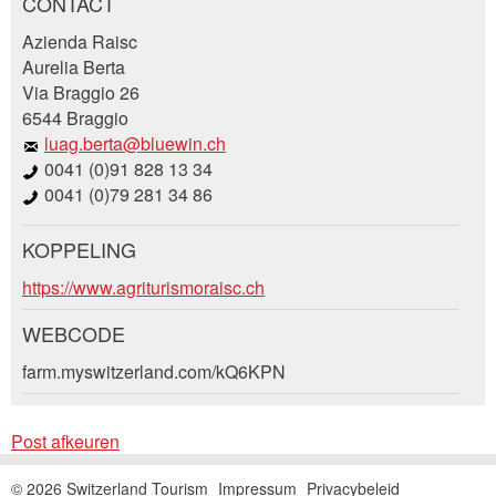
CONTACT
Post afkeuren
Azienda Raisc
Beveel deze advertentie aan bij vrienden.
Aurelia Berta
Via Braggio 26
Uw feedback wordt zeer gewaardeerd!
6544 Braggio
luag.berta@bluewin.ch
Algemene feedback
0041 (0)91 828 13 34
Vermelding niet langer geldig
0041 (0)79 281 34 86
Onvolledige vermelding
KOPPELING
Boekingsaanvraag
https://www.agriturismoraisc.ch
WEBCODE
Aankomst *
farm.myswitzerland.com/kQ6KPN
* Invoer vereist
Open
calenda
AUGUSTUS
2026
Open
Post afkeuren
ma
di
wo
do
vr
za
zo
calenda
AUGUSTUS
2026
Sluiten
© 2026 Switzerland Tourism
Impressum
Privacybeleid