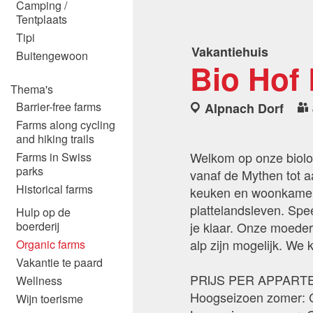
Camping /
Tentplaats
Tipi
Vakantiehuis
Buitengewoon
Bio Hof
Thema's
Barrier-free farms
Alpnach Dorf
Farms along cycling
and hiking trails
Welkom op onze biolog
Farms in Swiss
parks
vanaf de Mythen tot a
Historical farms
keuken en woonkamer i
plattelandsleven. Spe
Hulp op de
je klaar. Onze moeder
boerderij
alp zijn mogelijk. We 
Organic farms
Vakantie te paard
PRIJS PER APPART
Wellness
Hoogseizoen zomer:
Wijn toerisme