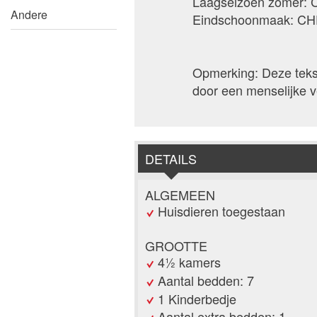
Laagseizoen zomer: 
Andere
Eindschoonmaak: CH
Opmerking: Deze tekst
door een menselijke ve
DETAILS
ALGEMEEN
Huisdieren toegestaan
GROOTTE
4½ kamers
Aantal bedden: 7
1 Kinderbedje
Aantal extra bedden: 1