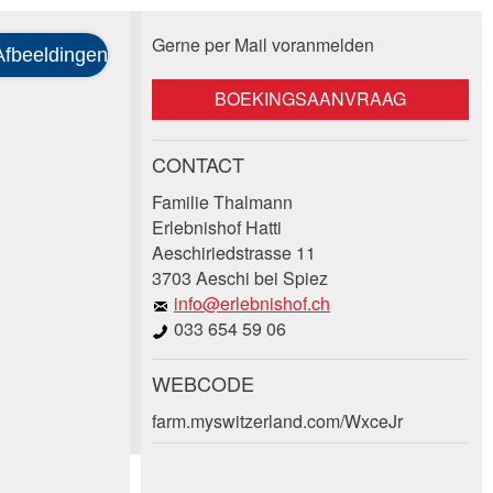
Gerne per Mail voranmelden
BOEKINGSAANVRAAG
CONTACT
Familie Thalmann
Erlebnishof Hatti
Aeschiriedstrasse 11
3703 Aeschi bei Spiez
info@erlebnishof.ch
033 654 59 06
WEBCODE
farm.myswitzerland.com/WxceJr