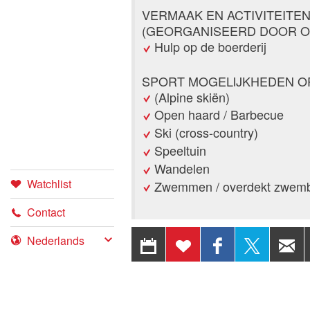
VERMAAK EN ACTIVITEITE
(GEORGANISEERD DOOR O
Hulp op de boerderij
SPORT MOGELIJKHEDEN O
(Alpine skiën)
Open haard / Barbecue
Ski (cross-country)
Speeltuin
Wandelen
Watchlist
Zwemmen / overdekt zwem
Contact
EXPORTEREN
TOEVOEGEN
DELEN OP
DEEL
Post afkeuren
NAAR
AAN
FACEBOOK
OP X
Boeking
Post af
KALENDER
WATCHLIST
© 2026 Switzerland Tourism
Impressum
Beveel deze advertent