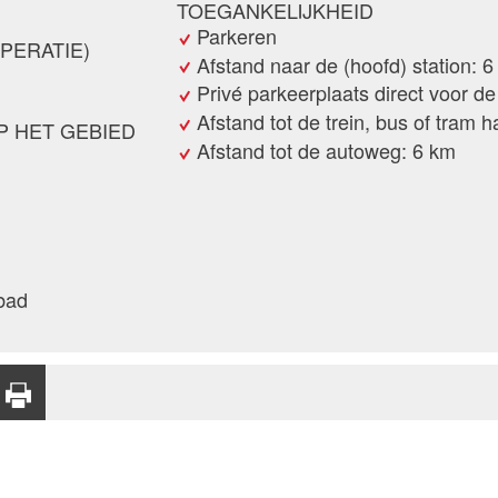
TOEGANKELIJKHEID
N
Parkeren
PERATIE)
Afstand naar de (hoofd) station: 
Privé parkeerplaats direct voor de 
Afstand tot de trein, bus of tram h
P HET GEBIED
Afstand tot de autoweg: 6 km
bad
AANBEVELEN
AFDRUKPAGINA
PER E-MAIL
saanvraag
keuren
Privacybeleid
ie aan bij vrienden.