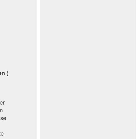
r
en (
er
en
sse
te