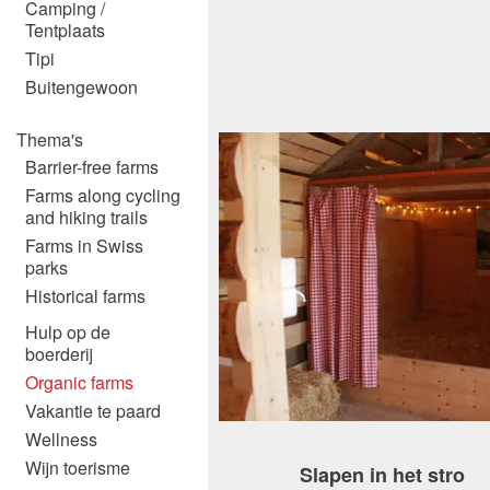
Camping /
Tentplaats
Tipi
Buitengewoon
Thema's
Barrier-free farms
Farms along cycling
and hiking trails
Farms in Swiss
parks
Historical farms
Hulp op de
boerderij
Organic farms
Vakantie te paard
Wellness
Wijn toerisme
Slapen in het stro