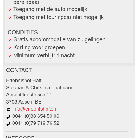
bereikbaar
Toegang met de auto mogelijk
Toegang met touringcar niet mogelijk
CONDITIES
Gratis accommodatie van zuigelingen
Korting voor groepen
Minimum verblijf: 1 nacht
CONTACT
Post afkeuren
Erlebnishof Hatti
Beveel deze advertentie aan bij vrienden.
Stephan & Christina Thalmann
Aeschiriedstrasse 11
Uw feedback wordt zeer gewaardeerd!
3703 Aeschi BE
info@erlebnishof.ch
Algemene feedback
0041 (0)33 654 59 06
Vermelding niet langer geldig
0041 (0)79 719 76 52
Onvolledige vermelding
WEBCODE