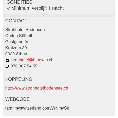
CONDITIES
Minimum verblijf: 1 nacht
CONTACT
Post afkeuren
Strohhotel Bodensee
Beveel deze advertentie aan bij vrienden.
Corina Stäheli
Gastgeberin
Uw feedback wordt zeer gewaardeerd!
Kratzern 39
9320 Arbon
Algemene feedback
strohhotel@bluewin.ch
Vermelding niet langer geldig
076 307 54 55
Onvolledige vermelding
KOPPELING
Boekingsaanvraag
http://www.strohhotelbodensee.ch
WEBCODE
Aankomst *
farm.myswitzerland.com/WNmySk
* Invoer vereist
Open
calenda
AUGUSTUS
2026