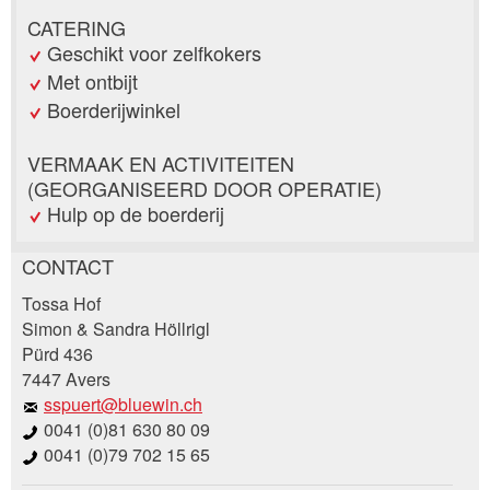
CATERING
Geschikt voor zelfkokers
Met ontbijt
Boerderijwinkel
VERMAAK EN ACTIVITEITEN
(GEORGANISEERD DOOR OPERATIE)
Hulp op de boerderij
CONTACT
Post afkeuren
Tossa Hof
Beveel deze advertentie aan bij vrienden.
Simon & Sandra Höllrigl
Pürd 436
Uw feedback wordt zeer gewaardeerd!
7447 Avers
sspuert@bluewin.ch
Algemene feedback
0041 (0)81 630 80 09
Vermelding niet langer geldig
0041 (0)79 702 15 65
Onvolledige vermelding