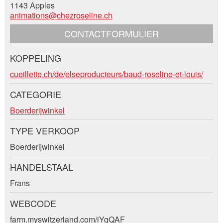
Onvolledige vermelding
1143 Apples
animations@chezroseline.ch
Voornaam / Achternaam *:
CONTACTFORMULIER
KOPPELING
Bedrijf / organisatie:
Contact
cueillette.ch/de/elseproducteurs/baud-roseline-et-louis/
* Invoer vereist
CATEGORIE
Toevoeging aan adres:
Boerderijwinkel
Sluiten
TYPE VERKOOP
Nachricht
Straat en nr. *:
Boerderijwinkel
HANDELSTAAL
Postcode / Plaats *:
Frans
Adresse
* Invoer vereist
WEBCODE
E-mail *:
BERICHT SCHRIJVEN
farm.myswitzerland.com/iYgQAF