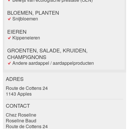
BLOEMEN, PLANTEN
Snijbloemen
EIEREN
Kippeneieren
GROENTEN, SALADE, KRUIDEN,
CHAMPIGNONS
Andere aardappel / aardappelproducten
ADRES
Post afkeuren
Route de Cottens 24
Beveel deze advertentie aan bij vrienden.
1143 Apples
Reservering
Uw feedback wordt zeer gewaardeerd!
CONTACT
Evenement datum *:
Chez Roseline
Algemene feedback
Roseline Baud
*:
Vermelding niet langer geldig
Route de Cottens 24