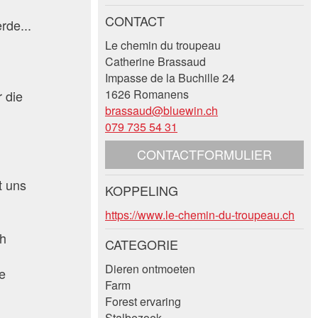
CONTACT
rde...
Le chemin du troupeau
Catherine Brassaud
Impasse de la Buchille 24
1626 Romanens
r die
brassaud@bluewin.ch
079 735 54 31
CONTACTFORMULIER
e
t uns
KOPPELING
https://www.le-chemin-du-troupeau.ch
ch
CATEGORIE
Dieren ontmoeten
e
Farm
Forest ervaring
Stalbezoek