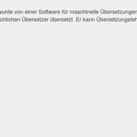
 wurde von einer Software für maschinelle Übersetzunge
chlichen Übersetzer übersetzt. Er kann Übersetzungsfeh
keuren
ie aan bij vrienden.
eer gewaardeerd!
k
nger geldig
lding