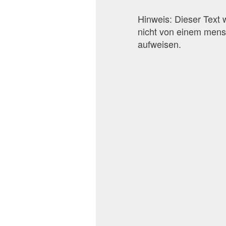
Hinweis: Dieser Text
nicht von einem mens
aufweisen.
Contact
Post af
Beveel deze advertent
Uw feedback wordt z
Algemene feedbac
Vermelding niet la
Onvolledige verme