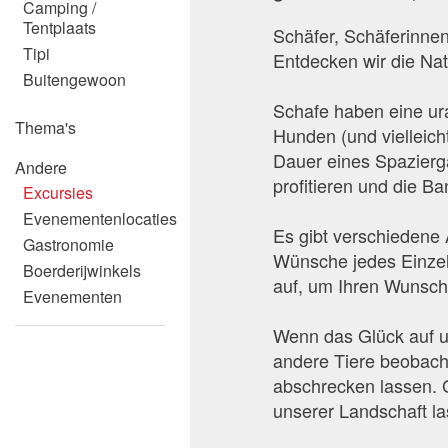
Camping /
Tentplaats
Schäfer, Schäferinne
Tipi
Entdecken wir die Na
Buitengewoon
Schafe haben eine ur
Thema's
Hunden (und vielleicht
Dauer eines Spazierg
Andere
profitieren und die B
Excursies
Evenementenlocaties
Es gibt verschiedene 
Gastronomie
Wünsche jedes Einze
Boerderijwinkels
auf, um Ihren Wunsch 
Evenementen
Wenn das Glück auf u
andere Tiere beobach
abschrecken lassen. 
unserer Landschaft la