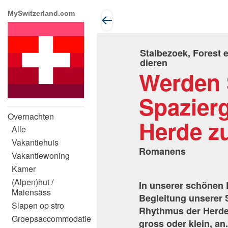
MySwitzerland.com
Stalbezoek, Forest 
dieren
Werden S
Spazier
Overnachten
Herde z
Alle
Vakantiehuis
Romanens
Vakantiewoning
Kamer
(Alpen)hut /
In unserer schönen 
Maiensäss
Begleitung unserer 
Slapen op stro
Rhythmus der Herde 
Groepsaccommodatie
gross oder klein, an