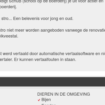
igt SchuB (school op de boerderij) je uit voor actief en
oerderij.
 stro... Een belevenis voor jong en oud.
n stro niet meer worden aangeboden vanwege de renovati
kveestal.
 werd vertaald door automatische vertaalsoftware en ni
rtaler. Er kunnen vertaalfouten in staan.
DIEREN IN DE OMGEVING
Bijen