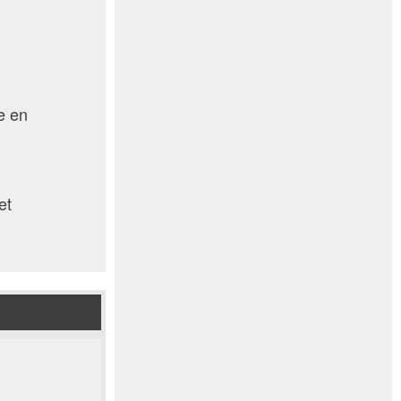
e en
et