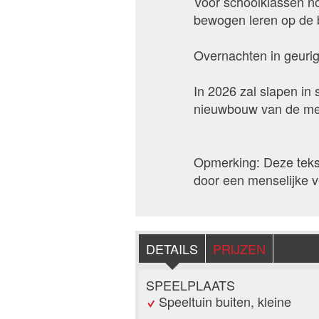
Voor schoolklassen nod
bewogen leren op de b
Overnachten in geurig
In 2026 zal slapen i
nieuwbouw van de mel
Opmerking: Deze tekst
door een menselijke ve
DETAILS
PRIJZEN
SPEELPLAATS
Speeltuin buiten, kleine