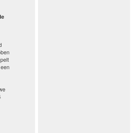
de
d
bben
pelt
 een
 we
4