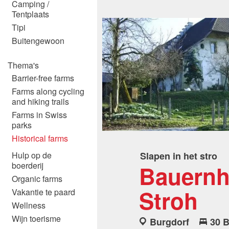
Camping /
Tentplaats
Tipi
Buitengewoon
Thema's
Barrier-free farms
Farms along cycling
and hiking trails
Farms in Swiss
parks
Historical farms
Hulp op de
Slapen in het stro
Bauernho
boerderij
Organic farms
Stroh
Vakantie te paard
Wellness
Wijn toerisme
Burgdorf
30 