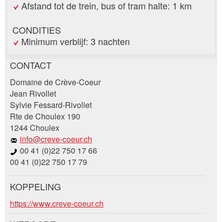
Afstand tot de trein, bus of tram halte: 1 km
CONDITIES
Minimum verblijf: 3 nachten
CONTACT
Post afkeuren
Domaine de Crève-Coeur
Beveel deze advertentie aan bij vrienden.
Jean Rivollet
Sylvie Fessard-Rivollet
Uw feedback wordt zeer gewaardeerd!
Rte de Choulex 190
1244 Choulex
Algemene feedback
info@creve-coeur.ch
Vermelding niet langer geldig
00 41 (0)22 750 17 66
Onvolledige vermelding
00 41 (0)22 750 17 79
KOPPELING
Boekingsaanvraag
https://www.creve-coeur.ch